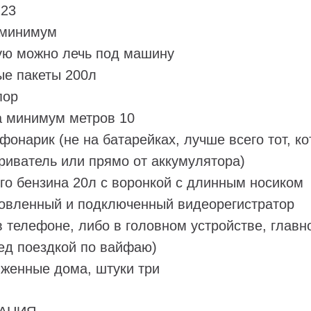
123
 минимум
рую можно лечь под машину
ые пакеты 200л
пор
а минимум метров 10
фонарик (не на батарейках, лучше всего тот, к
риватель или прямо от аккумулятора)
го бензина 20л с воронкой с длинным носиком
новленный и подключенный видеорегистратор
в телефоне, либо в головном устройстве, главн
ед поездкой по вайфаю)
яженные дома, штуки три