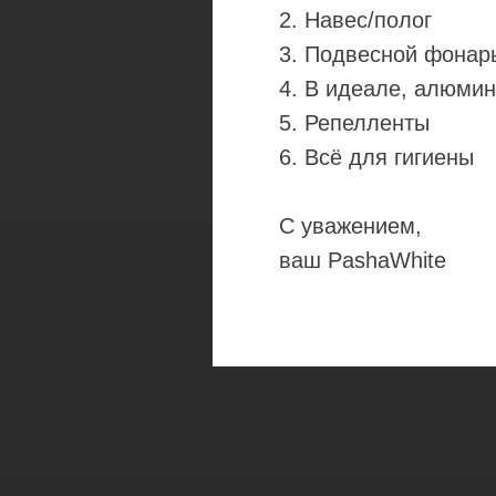
2. Навес/полог
3. Подвесной фонар
4. В идеале, алюмин
5. Репелленты
6. Всё для гигиены
С уважением,
ваш PashaWhite