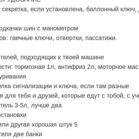
я секретка, если установлена, баллонный ключ,
подкачки шин с манометром
ов: гаечные ключи, отвертки, пассатижи.
ителей, подходящих к твоей машине
ости: тормозная 1л, антифриз 2л, моторное мас
куривания
елка сигнализации и ключа, если там разные
ая для тебя и друзей, которые едут с тобой, с 
тель 3-5л, лучше два
остановки
или другая хорошая штук 5
теля две банки