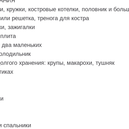
АНИЯ
ки, кружки, костровые котелки, половник и бол
или решетка, тренога для костра
ки, зажигалки
 плита
и два маленьких
холодильник
долгого хранения: крупы, макарохи, тушняк
тиках
ки
 и спальники