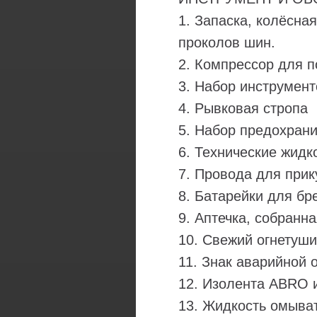
1. Запаска, колёсна
проколов шин.
2. Компрессор для 
3. Набор инструмент
4. Рывковая стропа
5. Набор предохран
6. Технические жидк
7. Провода для при
8. Батарейки для бр
9. Аптечка, собранн
10. Свежий огнетуши
11. Знак аварийной 
12. Изолента ABRO 
13. Жидкость омыва